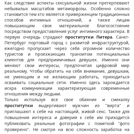
Как следствие аспекты сексуальной жизни претерпевают
небывалых масштабов метаморфозы. Особенно сложно
становится тем кто является приверженцем традиционных
способов интимных отношений, а также лицам
повышающим свое материальное благосостояние
посредством предоставления услуг интимного характера. В
первую очередь страдают
проститутки Питера
. Санкт-
Петербург портовый город с развитой инфраструктурой,
ежегодно пропускает через себя огромное количество
туристов и проезжающих транзитом потенциальных
клиентов для предприимчивых девушек. Именно они
меняют свои интересы, предпочитая цифровой мир
реальному. Чтобы обратить на себя внимание, девушкам,
не умеющим и не желающим работать, приходиться
осваивать социальные сети. Именно здесь зарождается
искра коммуникации характеризующая современные
отношения между людьми.
Только используя все свое обаяние и смекалку
проститутки
выдергивают мужчин из "вирта" и
приглашают к себе на настоящий, живой секс. Также для
повышения интереса и доверия к себе им приходится
публиковать реальные фотографии с пометкой "фото
проверено". Не смотря на всю сложность заработка на