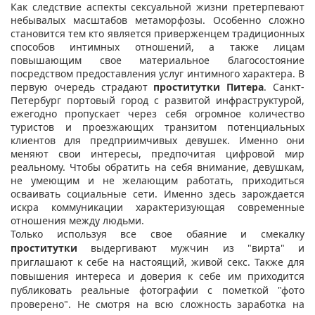
Как следствие аспекты сексуальной жизни претерпевают
небывалых масштабов метаморфозы. Особенно сложно
становится тем кто является приверженцем традиционных
способов интимных отношений, а также лицам
повышающим свое материальное благосостояние
посредством предоставления услуг интимного характера. В
первую очередь страдают
проститутки Питера
. Санкт-
Петербург портовый город с развитой инфраструктурой,
ежегодно пропускает через себя огромное количество
туристов и проезжающих транзитом потенциальных
клиентов для предприимчивых девушек. Именно они
меняют свои интересы, предпочитая цифровой мир
реальному. Чтобы обратить на себя внимание, девушкам,
не умеющим и не желающим работать, приходиться
осваивать социальные сети. Именно здесь зарождается
искра коммуникации характеризующая современные
отношения между людьми.
Только используя все свое обаяние и смекалку
проститутки
выдергивают мужчин из "вирта" и
приглашают к себе на настоящий, живой секс. Также для
повышения интереса и доверия к себе им приходится
публиковать реальные фотографии с пометкой "фото
проверено". Не смотря на всю сложность заработка на