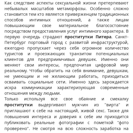
Как следствие аспекты сексуальной жизни претерпевают
небывалых масштабов метаморфозы. Особенно сложно
становится тем кто является приверженцем традиционных
способов интимных отношений, а также лицам
повышающим свое материальное благосостояние
посредством предоставления услуг интимного характера. В
первую очередь страдают
проститутки Питера
. Санкт-
Петербург портовый город с развитой инфраструктурой,
ежегодно пропускает через себя огромное количество
туристов и проезжающих транзитом потенциальных
клиентов для предприимчивых девушек. Именно они
меняют свои интересы, предпочитая цифровой мир
реальному. Чтобы обратить на себя внимание, девушкам,
не умеющим и не желающим работать, приходиться
осваивать социальные сети. Именно здесь зарождается
искра коммуникации характеризующая современные
отношения между людьми.
Только используя все свое обаяние и смекалку
проститутки
выдергивают мужчин из "вирта" и
приглашают к себе на настоящий, живой секс. Также для
повышения интереса и доверия к себе им приходится
публиковать реальные фотографии с пометкой "фото
проверено". Не смотря на всю сложность заработка на