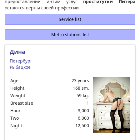
предоставлении интим услуг
проститутки Питера
остаются верны своей профессии.
Service list
Metro stations list
Дина
Петербург
Рыбацкое
Age
23 years
Height
168 sm.
Weight
59 kg.
Breast size
1
Hour
3,000
Two
6,000
Night
12,500