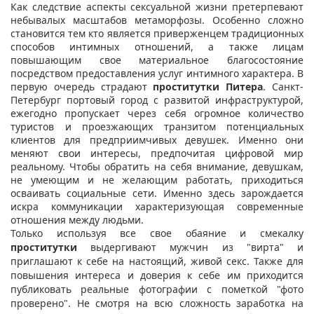
Как следствие аспекты сексуальной жизни претерпевают
небывалых масштабов метаморфозы. Особенно сложно
становится тем кто является приверженцем традиционных
способов интимных отношений, а также лицам
повышающим свое материальное благосостояние
посредством предоставления услуг интимного характера. В
первую очередь страдают
проститутки Питера
. Санкт-
Петербург портовый город с развитой инфраструктурой,
ежегодно пропускает через себя огромное количество
туристов и проезжающих транзитом потенциальных
клиентов для предприимчивых девушек. Именно они
меняют свои интересы, предпочитая цифровой мир
реальному. Чтобы обратить на себя внимание, девушкам,
не умеющим и не желающим работать, приходиться
осваивать социальные сети. Именно здесь зарождается
искра коммуникации характеризующая современные
отношения между людьми.
Только используя все свое обаяние и смекалку
проститутки
выдергивают мужчин из "вирта" и
приглашают к себе на настоящий, живой секс. Также для
повышения интереса и доверия к себе им приходится
публиковать реальные фотографии с пометкой "фото
проверено". Не смотря на всю сложность заработка на