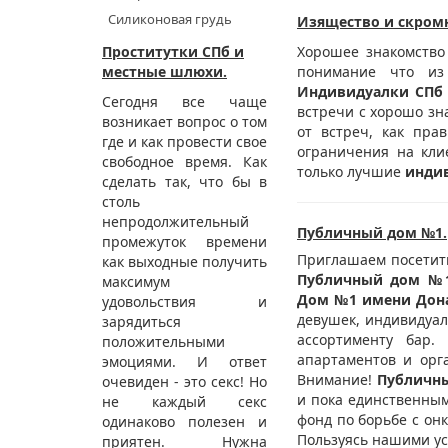
Силиконовая грудь
Изящество и скром
Проститутки СПб и
Хорошее знакомство
местные шлюхи.
понимание что из 
Индивидуалки СПб
Сегодня все чаще
встречи с хорошо зн
возникает вопрос о том
от встреч, как пра
где и как провести свое
ограничения на кли
свободное время. Как
только лучшие
инди
сделать так, что бы в
столь
непродолжительный
Публичный дом №1.
промежуток времени
Приглашаем посетит
как выходные получить
Публичный дом №
максимум
Дом №1 имени Дон
удовольствия и
девушек, индивидуал
зарядиться
ассортименту бар.
положительными
апартаментов и орг
эмоциями. И ответ
Внимание!
Публичн
очевиден - это секс! Но
и пока единственным
не каждый секс
фонд по борьбе с он
одинаково полезен и
Пользуясь нашими ус
приятен. Нужна