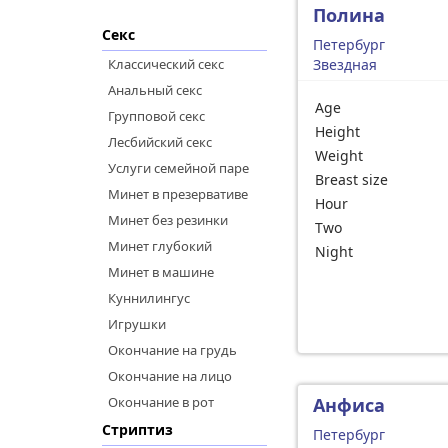
Полина
Секс
Петербург
Классический секс
Звездная
Анальный секс
Age
Групповой секс
Height
Лесбийский секс
Weight
Услуги семейной паре
Breast size
Минет в презервативе
Hour
Минет без резинки
Two
Минет глубокий
Night
Минет в машине
Куннилингус
Игрушки
Окончание на грудь
Окончание на лицо
Окончание в рот
Анфиса
Стриптиз
Петербург