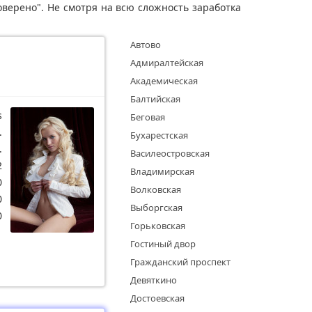
верено". Не смотря на всю сложность заработка
Автово
Адмиралтейская
Академическая
Балтийская
s
Беговая
.
Бухарестская
.
Василеостровская
2
Владимирская
0
Волковская
0
Выборгская
0
Горьковская
Гостиный двор
Гражданский проспект
Девяткино
Достоевская