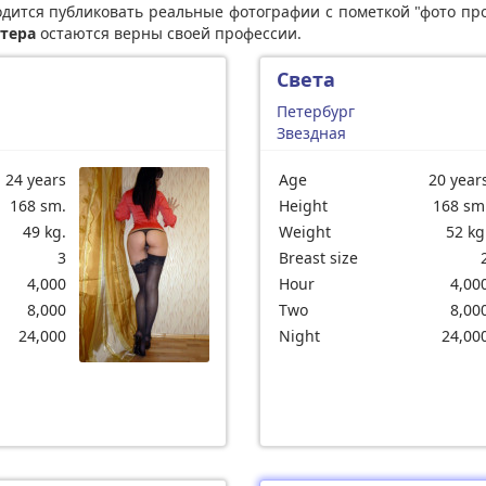
дится публиковать реальные фотографии с пометкой "фото про
тера
остаются верны своей профессии.
Света
Петербург
Звездная
24 years
Age
20 year
168 sm.
Height
168 sm
49 kg.
Weight
52 kg
3
Breast size
4,000
Hour
4,00
8,000
Two
8,00
24,000
Night
24,00