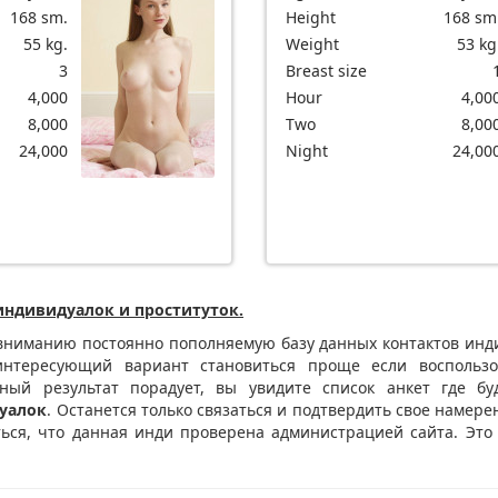
168 sm.
Height
168 sm
55 kg.
Weight
53 kg
3
Breast size
4,000
Hour
4,00
8,000
Two
8,00
24,000
Night
24,00
индивидуалок и проституток.
ниманию постоянно пополняемую базу данных контактов инди
 интересующий вариант становиться проще если воспользо
ный результат порадует, вы увидите список анкет где б
уалок
. Останется только связаться и подтвердить свое намере
ться, что данная инди проверена администрацией сайта. Это