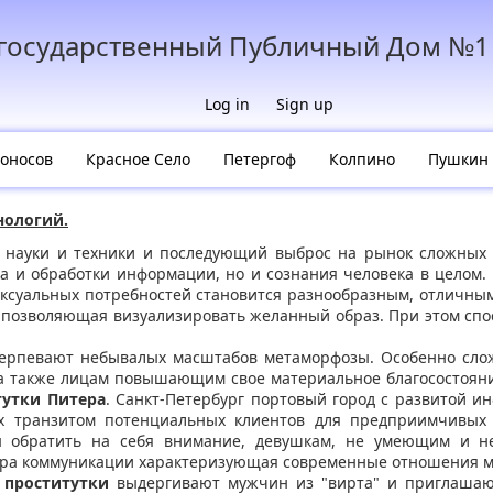
егосударственный Публичный Дом №1
Log in
Sign up
оносов
Красное Село
Петергоф
Колпино
Пушкин
нологий.
 науки и техники и последующий выброс на рынок сложных 
 и обработки информации, но и сознания человека в целом. 
ксуальных потребностей становится разнообразным, отличны
 позволяющая визуализировать желанный образ. При этом спо
терпевают небывалых масштабов метаморфозы. Особенно сло
 также лицам повышающим свое материальное благосостояни
тутки Питера
. Санкт-Петербург портовый город с развитой и
х транзитом потенциальных клиентов для предприимчивых
ы обратить на себя внимание, девушкам, не умеющим и не
скра коммуникации характеризующая современные отношения 
у
проститутки
выдергивают мужчин из "вирта" и приглашают