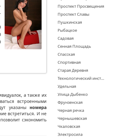
.
Проспект Просвещения
.
Проспект Славы
1
Пушкинская
0
Рыбацкое
0
Садовая
0
Сенная Площадь
Спасская
Спортивная
Старая Деревня
Технологический институт
Удельная
Улица Дыбенко
видуалок, а также их
ваться встроенными
Фрунзенская
удут указаны
номера
Черная речка
ние встретиться. И не
Чернышевская
 позволит сэкономить
Чкаловская
Электросила