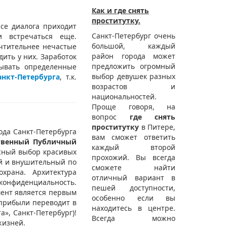
Как и где снять
проститутку.
се диалога приходит
Санкт-Петербург очень
и встречаться еще.
большой, каждый
чтительнее нечастые
район города может
ить у них. Заработок
предложить огромный
дывать определенные
выбор девушек разных
анкт-Петербурга
, т.к.
возрастов и
национальностей.
Проще говоря, на
вопрос
где снять
проститутку
в Питере,
да Санкт-Петербурга
вам сможет ответить
ственный Публичный
каждый второй
есный выбор красивых
прохожий. Вы всегда
ой и внушительный по
сможете найти
храна. Архитектура
отличный вариант в
конфиденциальность.
пешей доступности,
мент является первым
особенно если вы
 прибыли переводит в
находитесь в центре.
», Санкт-Петербург)!
Всегда можно
жизней.