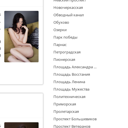
Невский проспект
Новочеркасская
s
Обводный канал
.
Обухово
.
Озерки
1
Парк победы
0
Парнас
0
Петроградская
0
Пионерская
Площадь Александра Невского
Площадь Восстания
Площадь Ленина
Площадь Мужества
Политехническая
Приморская
Пролетарская
Проспект Большевиков
s
Проспект Ветеранов