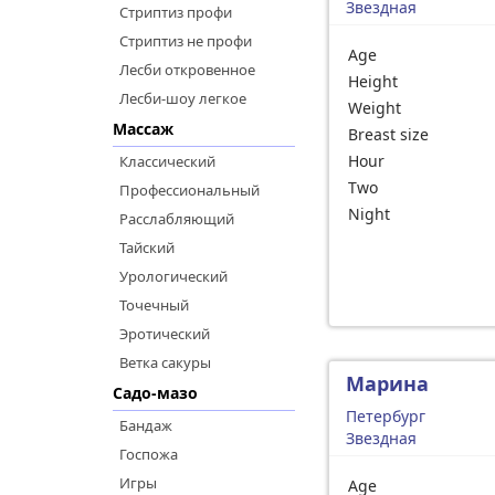
Звездная
Стриптиз профи
Стриптиз не профи
Age
Лесби откровенное
Height
Лесби-шоу легкое
Weight
Массаж
Breast size
Hour
Классический
Two
Профессиональный
Night
Расслабляющий
Тайский
Урологический
Точечный
Эротический
Ветка сакуры
Марина
Садо-мазо
Петербург
Бандаж
Звездная
Госпожа
Игры
Age