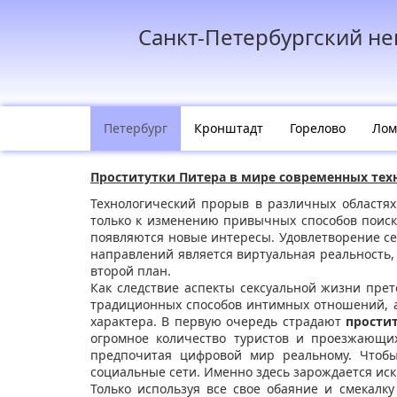
Санкт-Петербургский н
Петербург
Кронштадт
Горелово
Лом
Проститутки Питера в мире современных тех
Технологический прорыв в различных областях
только к изменению привычных способов поиска
появляются новые интересы. Удовлетворение се
направлений является виртуальная реальность,
второй план.
Как следствие аспекты сексуальной жизни пре
традиционных способов интимных отношений, а
характера. В первую очередь страдают
прости
огромное количество туристов и проезжающи
предпочитая цифровой мир реальному. Чтоб
социальные сети. Именно здесь зарождается и
Только используя все свое обаяние и смекалк