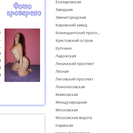
Елизаровская
Звездная
Звенигородская
Кировский завод
s
Комендантский проспект
.
Крестовский остров
.
Купчино
3
Ладожская
0
Ленинский проспект
0
Лесная
0
Лиговский проспект
Ломоносовская
Маяковская
Международная
Московская
Московские ворота
Нарвская