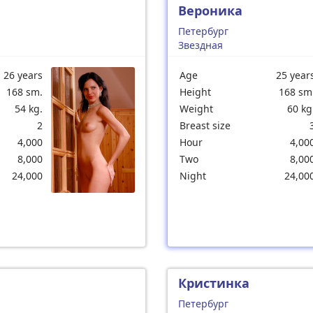
Вероника
Петербург
Звездная
26 years
Age
25 year
168 sm.
Height
168 sm
54 kg.
Weight
60 kg
2
Breast size
4,000
Hour
4,00
8,000
Two
8,00
24,000
Night
24,00
Кристинка
Петербург