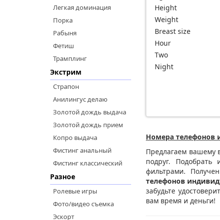
Легкая доминация
Height
Weight
Порка
Breast size
Рабыня
Hour
Фетиш
Two
Трамплинг
Night
Экстрим
Страпон
Анилингус делаю
Золотой дождь выдача
Золотой дождь прием
Номера телефонов 
Копро выдача
Фистинг анальный
Предлагаем вашему в
подруг. Подобрать
Фистинг классический
фильтрами. Получен
Разное
телефонов индивид
забудьте удостовери
Ролевые игры
вам время и деньги!
Фото/видео съемка
Эскорт