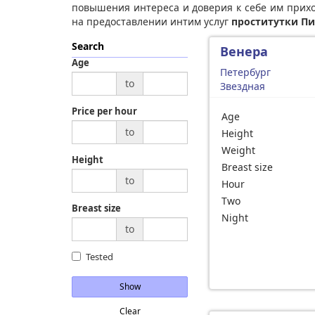
повышения интереса и доверия к себе им прихо
на предоставлении интим услуг
проститутки Пи
Search
Венера
Age
Петербург
to
Звездная
Price per hour
Age
to
Height
Weight
Height
Breast size
to
Hour
Two
Breast size
Night
to
Tested
Show
Clear