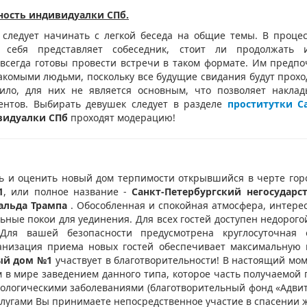
ность индивидуалки СПб.
 следует начинать с легкой беседа на общие темы. В процес
себя представляет собеседник, стоит ли продолжать 
всегда готовы провести встречи в таком формате. Им предпо
акомыми людьми, поскольку все будущие свидания будут проход
вило, для них не является основным, что позволяет накла
ентов. Выбирать девушек следует в разделе
проститутки С
видуалки СПб
проходят модерацию!
ь и оценить новый дом терпимости открывшийся в черте горо
1
, или полное название -
Санкт-Петербургский негосудар
альда Трампа
. Обособленная и спокойная атмосфера, интер
ьные покои для уединения. Для всех гостей доступен недорог
 Для вашей безопасности предусмотрена круглосуточная о
анизация приема новых гостей обеспечивает максимальную 
ый дом №1
участвует в благотворительности! В настоящий мо
 в мире заведением данного типа, которое часть получаемой
кологическими заболеваниями (благотворительный фонд «Адвита
лугами Вы принимаете непосредственное участие в спасении 