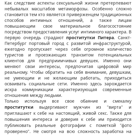
Как следствие аспекты сексуальной жизни претерпевают
небывалых масштабов метаморфозы. Особенно сложно
становится тем кто является приверженцем традиционных
способов интимных отношений, а также лицам
повышающим свое материальное благосостояние
посредством предоставления услуг интимного характера. В
первую очередь страдают
проститутки Питера
. Санкт-
Петербург портовый город с развитой инфраструктурой,
ежегодно пропускает через себя огромное количество
туристов и проезжающих транзитом потенциальных
клиентов для предприимчивых девушек. Именно они
меняют свои интересы, предпочитая цифровой мир
реальному. Чтобы обратить на себя внимание, девушкам,
не умеющим и не желающим работать, приходиться
осваивать социальные сети. Именно здесь зарождается
искра коммуникации характеризующая современные
отношения между людьми.
Только используя все свое обаяние и смекалку
проститутки
выдергивают мужчин из "вирта" и
приглашают к себе на настоящий, живой секс. Также для
повышения интереса и доверия к себе им приходится
публиковать реальные фотографии с пометкой "фото
проверено". Не смотря на всю сложность заработка на