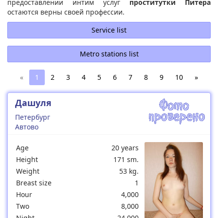
предоставлении интим услуг
проститутки Питера
остаются верны своей профессии.
Service list
Metro stations list
«
1
2
3
4
5
6
7
8
9
10
»
Дашуля
Петербург
Автово
Age
20 years
Height
171 sm.
Weight
53 kg.
Breast size
1
Hour
4,000
Two
8,000
Night
24,000