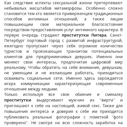
Как следствие аспекты сексуальной жизни претерпевают
небывалых масштабов метаморфозы. Особенно сложно
становится тем кто является приверженцем традиционных
способов интимных отношений, а также лицам
повышающим свое материальное благосостояние
посредством предоставления услуг интимного характера. В
первую очередь страдают
проститутки Питера
. Санкт-
Петербург портовый город с развитой инфраструктурой,
ежегодно пропускает через себя огромное количество
туристов и проезжающих транзитом потенциальных
клиентов для предприимчивых девушек. Именно они
меняют свои интересы, предпочитая цифровой мир
реальному. Чтобы обратить на себя внимание, девушкам,
не умеющим и не желающим работать, приходиться
осваивать социальные сети. Именно здесь зарождается
искра коммуникации характеризующая современные
отношения между людьми.
Только используя все свое обаяние и смекалку
проститутки
выдергивают мужчин из "вирта" и
приглашают к себе на настоящий, живой секс. Также для
повышения интереса и доверия к себе им приходится
публиковать реальные фотографии с пометкой "фото
проверено". Не смотря на всю сложность заработка на