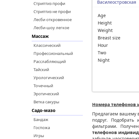
Василеостровская
Стриптиз профи
Стриптиз не профи
Age
Лесби откровенное
Height
Лесби-шоу легкое
Weight
Массаж
Breast size
Hour
Классический
Two
Профессиональный
Night
Расслабляющий
Тайский
Урологический
Точечный
Эротический
Ветка сакуры
Номера телефонов 
Садо-мазо
Предлагаем вашему в
Бандаж
подруг. Подобрать
фильтрами. Получен
Госпожа
телефонов индивид
Игры
забудьте удостовери