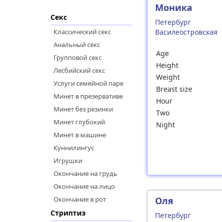
Моника
Секс
Петербург
Классический секс
Василеостровская
Анальный секс
Age
Групповой секс
Height
Лесбийский секс
Weight
Услуги семейной паре
Breast size
Минет в презервативе
Hour
Минет без резинки
Two
Минет глубокий
Night
Минет в машине
Куннилингус
Игрушки
Окончание на грудь
Окончание на лицо
Окончание в рот
Оля
Стриптиз
Петербург