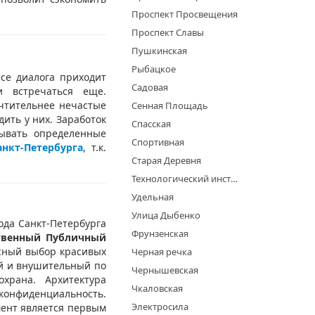
Проспект Просвещения
Проспект Славы
Пушкинская
Рыбацкое
се диалога приходит
Садовая
и встречаться еще.
чтительнее нечастые
Сенная Площадь
ить у них. Заработок
Спасская
дывать определенные
Спортивная
анкт-Петербурга
, т.к.
Старая Деревня
Технологический институт
Удельная
Улица Дыбенко
да Санкт-Петербурга
Фрунзенская
ственный Публичный
есный выбор красивых
Черная речка
ой и внушительный по
Чернышевская
храна. Архитектура
Чкаловская
конфиденциальность.
Электросила
мент является первым