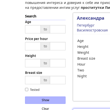
повышения интереса и доверия к себе им прихо
на предоставлении интим услуг
проститутки Пи
Search
Александра
Age
Петербург
to
Василеостровская
Price per hour
Age
to
Height
Weight
Height
Breast size
to
Hour
Two
Breast size
Night
to
Tested
Show
Clear