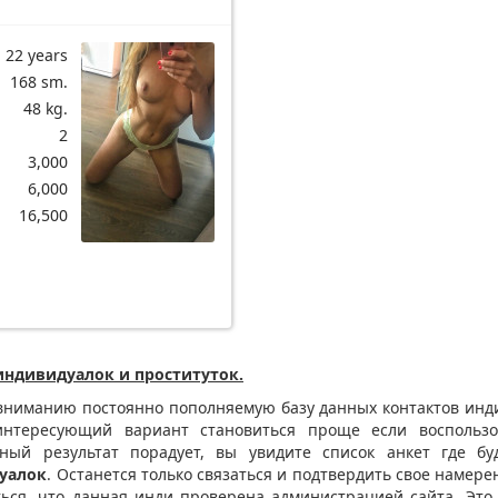
22 years
168 sm.
48 kg.
2
3,000
6,000
16,500
индивидуалок и проституток.
ниманию постоянно пополняемую базу данных контактов инди
 интересующий вариант становиться проще если воспользо
ный результат порадует, вы увидите список анкет где б
уалок
. Останется только связаться и подтвердить свое намере
ться, что данная инди проверена администрацией сайта. Это