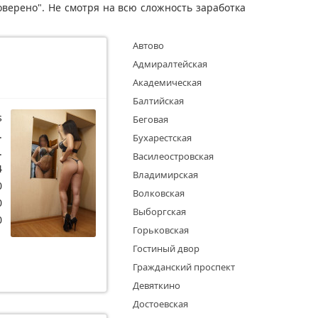
верено". Не смотря на всю сложность заработка
Автово
Адмиралтейская
Академическая
Балтийская
s
Беговая
.
Бухарестская
.
Василеостровская
4
Владимирская
0
Волковская
0
Выборгская
0
Горьковская
Гостиный двор
Гражданский проспект
Девяткино
Достоевская