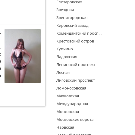
Елизаровская
Звездная
Звенигородская
Кировский завод
s
Комендантский проспект
.
Крестовский остров
.
Купчино
2
Ладожская
0
Ленинский проспект
0
Лесная
0
Лиговский проспект
Ломоносовская
Маяковская
Международная
Московская
Московские ворота
Нарвская