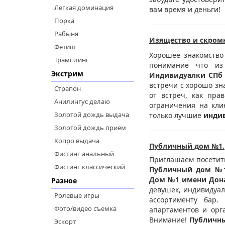
Легкая доминация
вам время и деньги!
Порка
Рабыня
Изящество и скром
Фетиш
Хорошее знакомство
Трамплинг
понимание что из 
Экстрим
Индивидуалки СПб
встречи с хорошо зн
Страпон
от встреч, как пра
Анилингус делаю
ограничения на кли
Золотой дождь выдача
только лучшие
инди
Золотой дождь прием
Копро выдача
Публичный дом №1.
Фистинг анальный
Приглашаем посетит
Фистинг классический
Публичный дом №
Дом №1 имени Дон
Разное
девушек, индивидуал
Ролевые игры
ассортименту бар.
Фото/видео съемка
апартаментов и орг
Внимание!
Публичн
Эскорт