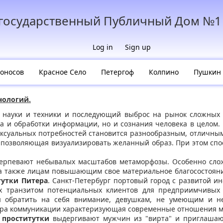
егосударственный Публичный Дом №1
Log in
Sign up
оносов
Красное Село
Петергоф
Колпино
Пушкин
нологий.
 науки и техники и последующий выброс на рынок сложных 
 и обработки информации, но и сознания человека в целом. 
ксуальных потребностей становится разнообразным, отличны
 позволяющая визуализировать желанный образ. При этом спо
терпевают небывалых масштабов метаморфозы. Особенно сло
 также лицам повышающим свое материальное благосостояни
тутки Питера
. Санкт-Петербург портовый город с развитой и
х транзитом потенциальных клиентов для предприимчивых
ы обратить на себя внимание, девушкам, не умеющим и не
скра коммуникации характеризующая современные отношения 
у
проститутки
выдергивают мужчин из "вирта" и приглашают