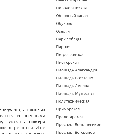
Невский проспект
Новочеркасская
Обводный канал
Обухово
Озерки
Парк победы
Парнас
Петроградская
Пионерская
Площадь Александра Невского
Площадь Восстания
Площадь Ленина
Площадь Мужества
Политехническая
Приморская
видуалок, а также их
ваться встроенными
Пролетарская
удут указаны
номера
Проспект Большевиков
ние встретиться. И не
Проспект Ветеранов
 позволит сэкономить