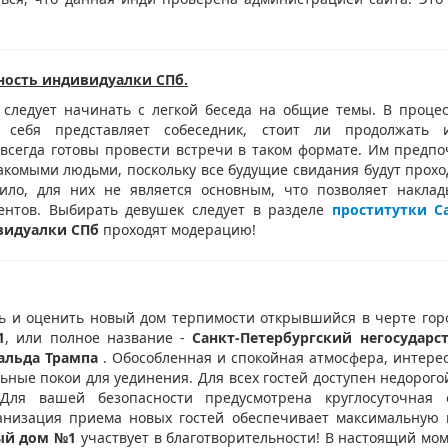
ность индивидуалки СПб.
 следует начинать с легкой беседа на общие темы. В процес
себя представляет собеседник, стоит ли продолжать 
всегда готовы провести встречи в таком формате. Им предпо
акомыми людьми, поскольку все будущие свидания будут проход
вило, для них не является основным, что позволяет накла
ентов. Выбирать девушек следует в разделе
проститутки С
видуалки СПб
проходят модерацию!
ь и оценить новый дом терпимости открывшийся в черте горо
1
, или полное название -
Санкт-Петербургский негосудар
альда Трампа
. Обособленная и спокойная атмосфера, интер
ьные покои для уединения. Для всех гостей доступен недорог
 Для вашей безопасности предусмотрена круглосуточная о
анизация приема новых гостей обеспечивает максимальную 
ый дом №1
участвует в благотворительности! В настоящий мо