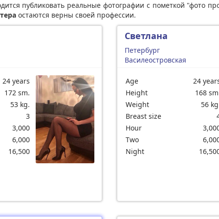
дится публиковать реальные фотографии с пометкой "фото про
тера
остаются верны своей профессии.
Светлана
Петербург
Василеостровская
24 years
Age
24 year
172 sm.
Height
168 sm
53 kg.
Weight
56 kg
3
Breast size
3,000
Hour
3,00
6,000
Two
6,00
16,500
Night
16,50