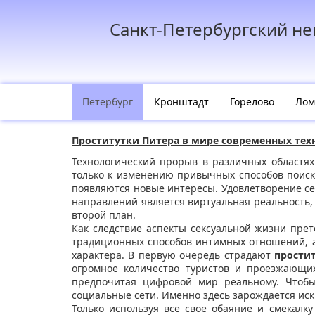
Санкт-Петербургский н
Петербург
Кронштадт
Горелово
Лом
Проститутки Питера в мире современных тех
Технологический прорыв в различных областях
только к изменению привычных способов поиска
появляются новые интересы. Удовлетворение се
направлений является виртуальная реальность,
второй план.
Как следствие аспекты сексуальной жизни пре
традиционных способов интимных отношений, а
характера. В первую очередь страдают
прости
огромное количество туристов и проезжающи
предпочитая цифровой мир реальному. Чтоб
социальные сети. Именно здесь зарождается и
Только используя все свое обаяние и смекалк